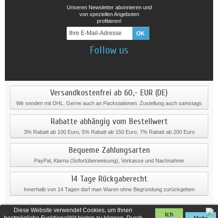
Unseren Newsletter abonnieren und
von speziellen Angeboten
profitieren!
Follow us
Versandkostenfrei ab 60,- EUR (DE)
Wir senden mit DHL. Gerne auch an Packstationen. Zustellung auch samstags
Rabatte abhängig vom Bestellwert
3% Rabatt ab 100 Euro, 5% Rabatt ab 150 Euro, 7% Rabatt ab 200 Euro
Bequeme Zahlungsarten
PayPal, Klarna (Sofortüberweisung), Vorkasse und Nachnahme
14 Tage Rückgaberecht
Innerhalb von 14 Tagen darf man Waren ohne Begründung zurückgeben
Diese Website verwendet Cookies, um Ihnen
Ich