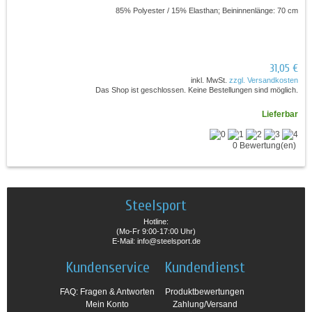
85% Polyester / 15% Elasthan; Beininnenlänge: 70 cm
31,05 €
inkl. MwSt.
zzgl. Versandkosten
Das Shop ist geschlossen. Keine Bestellungen sind möglich.
Lieferbar
0 Bewertung(en)
Steelsport
Hotline:
(Mo-Fr 9:00-17:00 Uhr)
E-Mail: info@steelsport.de
Kundenservice
Kundendienst
FAQ: Fragen & Antworten
Produktbewertungen
Mein Konto
Zahlung/Versand