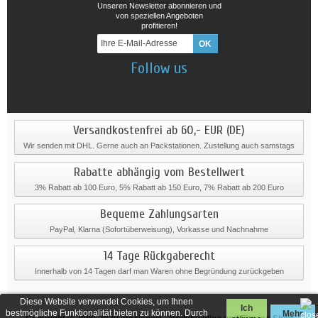
Unseren Newsletter abonnieren und
von speziellen Angeboten
profitieren!
Follow us
Versandkostenfrei ab 60,- EUR (DE)
Wir senden mit DHL. Gerne auch an Packstationen. Zustellung auch samstags
Rabatte abhängig vom Bestellwert
3% Rabatt ab 100 Euro, 5% Rabatt ab 150 Euro, 7% Rabatt ab 200 Euro
Bequeme Zahlungsarten
PayPal, Klarna (Sofortüberweisung), Vorkasse und Nachnahme
14 Tage Rückgaberecht
Innerhalb von 14 Tagen darf man Waren ohne Begründung zurückgeben
Diese Website verwendet Cookies, um Ihnen
Ich
bestmögliche Funktionalität bieten zu können. Durch
Mehr