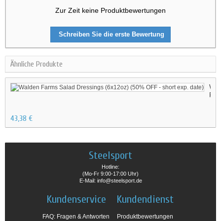
Zur Zeit keine Produktbewertungen
Schreiben Sie die erste Bewertung
Ähnliche Produkte
Wal
Fa
Sal
Dre
43,38 €
(6x
(5
OF
-
sho
Steelsport
exp
dat
Hotline:
(Mo-Fr 9:00-17:00 Uhr)
E-Mail: info@steelsport.de
Kundenservice
Kundendienst
FAQ: Fragen & Antworten
Produktbewertungen