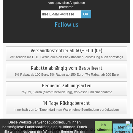
von speziellen Angeboten
profitieren!
Follow us
Versandkostenfrei ab 60,- EUR (DE)
Wir senden mit DHL. Gerne auch an Packstationen. Zustellung auch samstags
Rabatte abhängig vom Bestellwert
3% Rabatt ab 100 Euro, 5% Rabatt ab 150 Euro, 7% Rabatt ab 200 Euro
Bequeme Zahlungsarten
PayPal, Klarna (Sofortüberweisung), Vorkasse und Nachnahme
14 Tage Rückgaberecht
Innerhalb von 14 Tagen darf man Waren ohne Begründung zurückgeben
Diese Website verwendet Cookies, um Ihnen
Ich
bestmögliche Funktionalität bieten zu können. Durch
Mehr
Copyright © 2009-2020
steelsport
- Bodybuilding und Fitness Shop
stimme
die weitere Nutzung der Webseite stimmen Sie der
erfahren