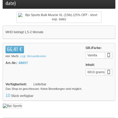
date)
MHD beträgt 1,5-2 Monate
66,41 €
GR./Farbe:
Vanilla
inkl. MwSt.
zzgl. Versandkosten
Art.-Nr.:
68657
Inhalt:
6810 grams
Verfügbarkeit:
Lieferbar
Das Shop ist geschlossen. Keine Bestellungen sind möglich.
10
Stück verfügbar