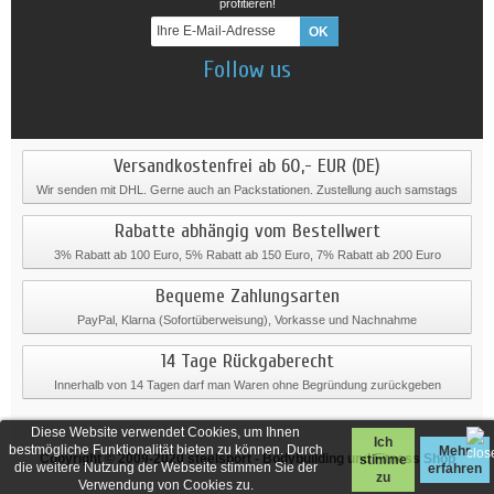
profitieren!
Follow us
Versandkostenfrei ab 60,- EUR (DE)
Wir senden mit DHL. Gerne auch an Packstationen. Zustellung auch samstags
Rabatte abhängig vom Bestellwert
3% Rabatt ab 100 Euro, 5% Rabatt ab 150 Euro, 7% Rabatt ab 200 Euro
Bequeme Zahlungsarten
PayPal, Klarna (Sofortüberweisung), Vorkasse und Nachnahme
14 Tage Rückgaberecht
Innerhalb von 14 Tagen darf man Waren ohne Begründung zurückgeben
Diese Website verwendet Cookies, um Ihnen
Ich
bestmögliche Funktionalität bieten zu können. Durch
Mehr
Copyright © 2009-2020
steelsport
- Bodybuilding und Fitness Shop
stimme
die weitere Nutzung der Webseite stimmen Sie der
erfahren
zu
Verwendung von Cookies zu.