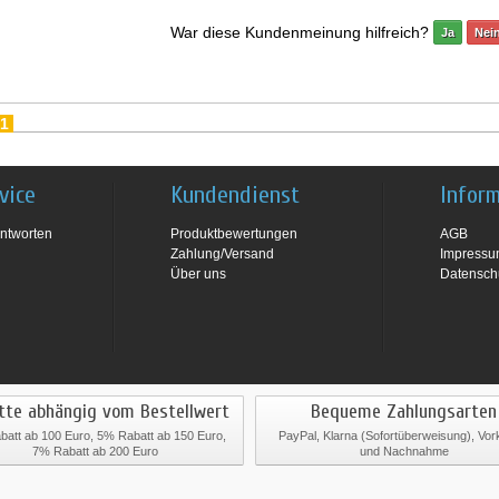
War diese Kundenmeinung hilfreich?
Ja
Nei
1
vice
Kundendienst
Infor
ntworten
Produktbewertungen
AGB
Zahlung/Versand
Impress
Über uns
Datensch
tte abhängig vom Bestellwert
Bequeme Zahlungsarten
att ab 100 Euro, 5% Rabatt ab 150 Euro,
PayPal, Klarna (Sofortüberweisung), Vo
7% Rabatt ab 200 Euro
und Nachnahme