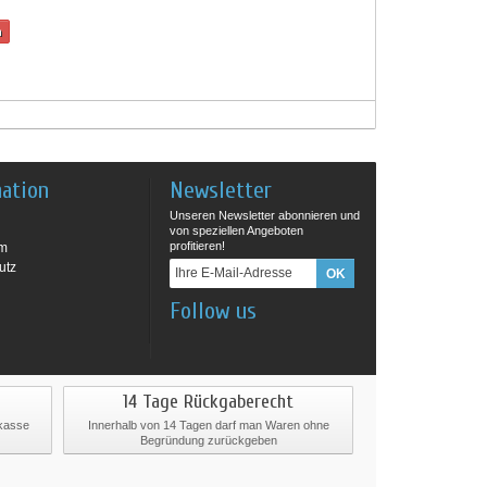
n
mation
Newsletter
Unseren Newsletter abonnieren und
von speziellen Angeboten
profitieren!
um
utz
Follow us
14 Tage Rückgaberecht
rkasse
Innerhalb von 14 Tagen darf man Waren ohne
Begründung zurückgeben