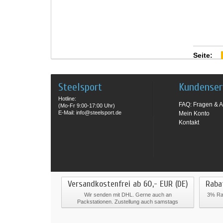
Seite:
Steelsport
Kundenser
Hotline:
FAQ: Fragen & A
(Mo-Fr 9:00-17:00 Uhr)
E-Mail: info@steelsport.de
Mein Konto
Kontakt
Versandkostenfrei ab 60,- EUR (DE)
Raba
Wir senden mit DHL. Gerne auch an
3% Rab
Packstationen. Zustellung auch samstags