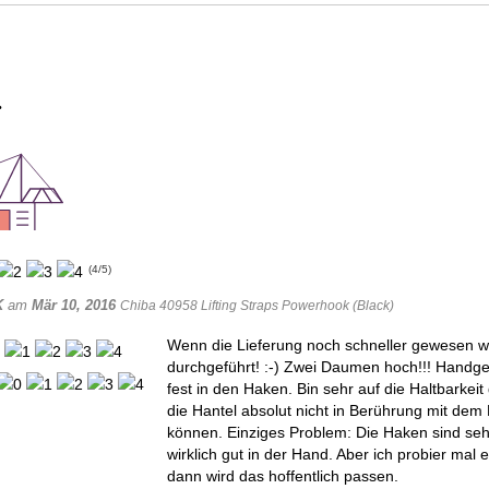
(
4
/
5
)
K
am
Mär 10, 2016
Chiba 40958 Lifting Straps Powerhook (Black)
Wenn die Lieferung noch schneller gewesen wä
durchgeführt! :-) Zwei Daumen hoch!!! Handgel
fest in den Haken. Bin sehr auf die Haltbarkei
die Hantel absolut nicht in Berührung mit dem
können. Einziges Problem: Die Haken sind seh
wirklich gut in der Hand. Aber ich probier ma
dann wird das hoffentlich passen.