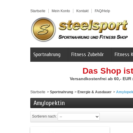
Startseite
Mein Konto
Kontakt
FAQ/Help
Sportnahrung
Fitness Zubehör
Fitness 
Das Shop is
Versandkostenfrei ab 60,- EUR
Startseite
>
Sportnahrung
>
Energie & Ausdauer
>
Amylopek
Amylopektin
Sortieren nach: