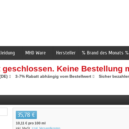
Kleidung
MHD Ware
Hersteller
% Brand des Monats %
t geschlossen. Keine Bestellung 
 (DE)
3-7% Rabatt abhängig vom Bestellwert
Sicher bezahle
35,78 €
10,11 €
pro 100 ml
inkl. MwSt.
zzgl. Versandkosten