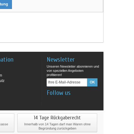
rtung
mation
Newsletter
Unseren Newsletter abonnieren und
von speziellen Angeboten
profitieren!
um
utz
Follow us
14 Tage Rückgaberecht
rkasse
Innerhalb von 14 Tagen darf man Waren ohne
Begründung zurückgeben