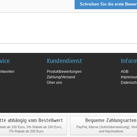
Schreiben Sie die erste Bewe
vice
Kundendienst
Infor
ntworten
Produktbewertungen
AGB
Zahlung/Versand
Impress
Über uns
Datensch
tte abhängig vom Bestellwert
Bequeme Zahlungsarten
att ab 100 Euro, 5% Rabatt ab 150 Euro,
PayPal, Klarna (Sofortüberweisung), Vo
7% Rabatt ab 200 Euro
und Nachnahme