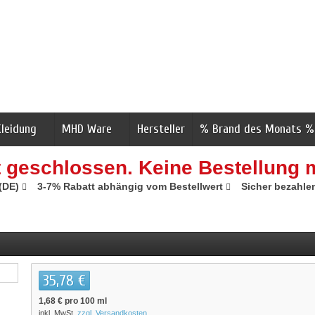
Kleidung
MHD Ware
Hersteller
% Brand des Monats %
t geschlossen. Keine Bestellung 
 (DE)
3-7% Rabatt abhängig vom Bestellwert
Sicher bezahle
35,78 €
1,68 €
pro 100 ml
inkl. MwSt.
zzgl. Versandkosten