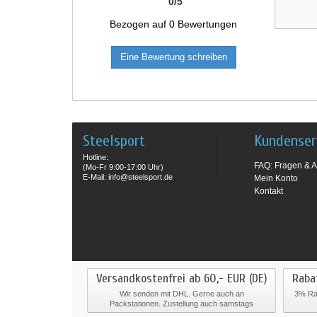
0
/
5
Bezogen auf
0
Bewertungen
Eine Bewertung schreiben
Steelsport
Kundenser
Hotline:
FAQ: Fragen & A
(Mo-Fr 9:00-17:00 Uhr)
E-Mail: info@steelsport.de
Mein Konto
Kontakt
Versandkostenfrei ab 60,- EUR (DE)
Raba
Wir senden mit DHL. Gerne auch an
3% Rab
Packstationen. Zustellung auch samstags