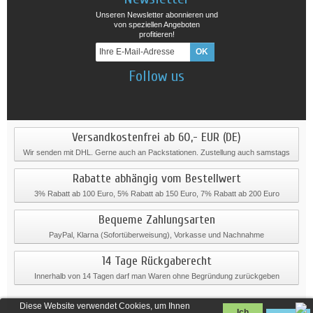
Unseren Newsletter abonnieren und
von speziellen Angeboten
profitieren!
Follow us
Versandkostenfrei ab 60,- EUR (DE)
Wir senden mit DHL. Gerne auch an Packstationen. Zustellung auch samstags
Rabatte abhängig vom Bestellwert
3% Rabatt ab 100 Euro, 5% Rabatt ab 150 Euro, 7% Rabatt ab 200 Euro
Bequeme Zahlungsarten
PayPal, Klarna (Sofortüberweisung), Vorkasse und Nachnahme
14 Tage Rückgaberecht
Innerhalb von 14 Tagen darf man Waren ohne Begründung zurückgeben
Diese Website verwendet Cookies, um Ihnen
Ich