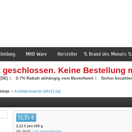
Kleidung
MHD Ware
Hersteller
% Brand des Monats %
t geschlossen. Keine Bestellung 
 (DE)
3-7% Rabatt abhängig vom Bestellwert
Sicher bezahle
inings
>
Activlab Isoactiv (20x31,5g)
13,35 €
2,12 €
pro 100 g
inkl. MwSt.
zzgl. Versandkosten