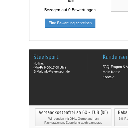
0
/
5
Bezogen auf
0
Bewertungen
Eine Bewertung schreiben
Steelsport
Kundenser
Hotline:
FAQ: Fragen & A
(Mo-Fr 9:00-17:00 Uhr)
E-Mail: info@steelsport.de
Mein Konto
Kontakt
Versandkostenfrei ab 60,- EUR (DE)
Raba
Wir senden mit DHL. Gerne auch an
3% Rab
Packstationen. Zustellung auch samstags