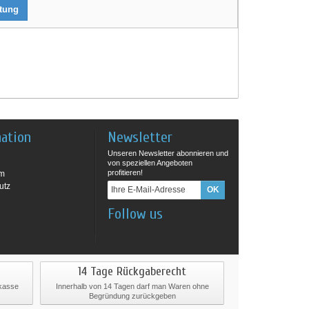
rtung
mation
Newsletter
Unseren Newsletter abonnieren und
von speziellen Angeboten
profitieren!
um
utz
Follow us
14 Tage Rückgaberecht
rkasse
Innerhalb von 14 Tagen darf man Waren ohne
Begründung zurückgeben