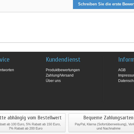
Schreiben Sie die erste Bewe
vice
Kundendienst
Infor
ntworten
Produktbewertungen
AGB
Zahlung/Versand
Impress
Über uns
Datensch
tte abhängig vom Bestellwert
Bequeme Zahlungsarten
att ab 100 Euro, 5% Rabatt ab 150 Euro,
PayPal, Klarna (Sofortüberweisung), Vo
7% Rabatt ab 200 Euro
und Nachnahme