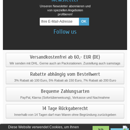
Unseren Newsletter abonnieren und
von speziellen Angeboten
profitieren!
Follow us
Versandkostenfrei ab 60,- EUR (DE)
Wir senden mit DHL. Gerne auch an Packstationen. Zustellung auch samstags
Rabatte abhängig vom Bestellwert
3% Rabatt ab 100 Euro, 5% Rabatt ab 150 Euro, 7% Rabatt ab 200 Euro
Bequeme Zahlungsarten
PayPal, Klarna (Sofortüberweisung), Vorkasse und Nachnahme
14 Tage Rückgaberecht
Innerhalb von 14 Tagen darf man Waren ohne Begründung zurückgeben
Diese Website verwendet Cookies, um Ihnen
Ich