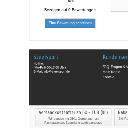
0
/
5
Bezogen auf
0
Bewertungen
Eine Bewertung schreiben
Steelsport
Kundenser
Hotline:
FAQ: Fragen & A
(Mo-Fr 9:00-17:00 Uhr)
E-Mail: info@steelsport.de
Mein Konto
Kontakt
Versandkostenfrei ab 60,- EUR (DE)
Raba
Wir senden mit DHL. Gerne auch an
3% Rab
Packstationen. Zustellung auch samstags