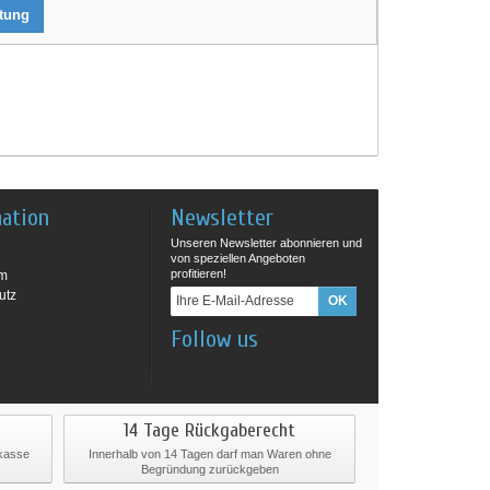
rtung
mation
Newsletter
Unseren Newsletter abonnieren und
von speziellen Angeboten
profitieren!
um
utz
Follow us
14 Tage Rückgaberecht
rkasse
Innerhalb von 14 Tagen darf man Waren ohne
Begründung zurückgeben