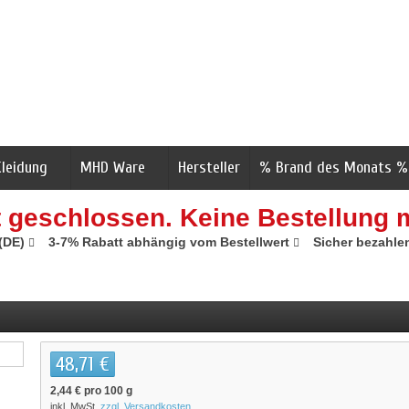
Kleidung
MHD Ware
Hersteller
% Brand des Monats %
t geschlossen. Keine Bestellung 
 (DE)
3-7% Rabatt abhängig vom Bestellwert
Sicher bezahle
48,71 €
2,44 €
pro 100 g
inkl. MwSt.
zzgl. Versandkosten