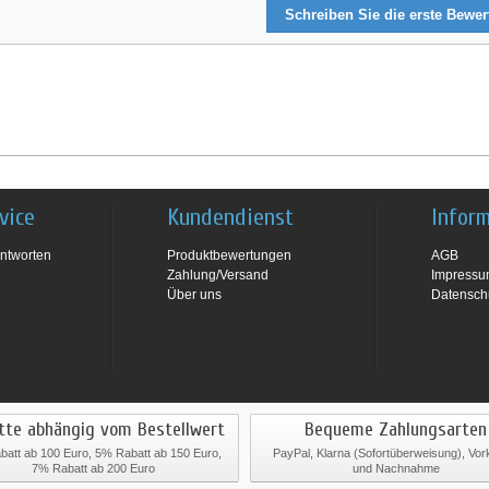
Schreiben Sie die erste Bewe
vice
Kundendienst
Infor
ntworten
Produktbewertungen
AGB
Zahlung/Versand
Impress
Über uns
Datensch
tte abhängig vom Bestellwert
Bequeme Zahlungsarten
att ab 100 Euro, 5% Rabatt ab 150 Euro,
PayPal, Klarna (Sofortüberweisung), Vo
7% Rabatt ab 200 Euro
und Nachnahme