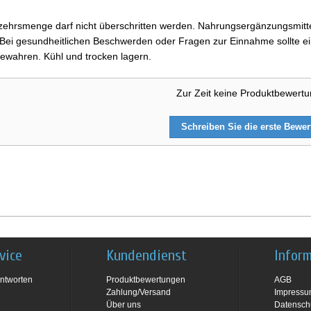
ehrsmenge darf nicht überschritten werden. Nahrungsergänzungsmittel
i gesundheitlichen Beschwerden oder Fragen zur Einnahme sollte ein
ewahren. Kühl und trocken lagern.
Zur Zeit keine Produktbewert
Schreiben Sie die erste Bewe
vice
Kundendienst
Infor
ntworten
Produktbewertungen
AGB
Zahlung/Versand
Impress
Über uns
Datensch