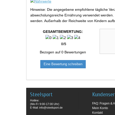
Hinweise: Die angegebene empfohlene tägliche Verz
abwechslungsreiche Ernährung verwendet werden. Be
werden. Außerhalb der Reichweite von Kindern aufb
GESAMTBEWERTUNG:
0
/
5
Bezogen auf
0
Bewertungen
Eine Bewertung schreiben
Steelsport
Kundenser
Hotline:
FAQ: Fragen & A
(Mo-Fr 9:00-17:00 Uhr)
E-Mail: info@steelsport.de
Mein Konto
Kontakt