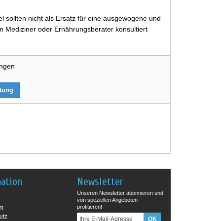
 sollten nicht als Ersatz für eine ausgewogene und
 Mediziner oder Ernährungsberater konsultiert
ungen
rtung
mation
Newsletter
Unseren Newsletter abonnieren und
von speziellen Angeboten
profitieren!
um
utz