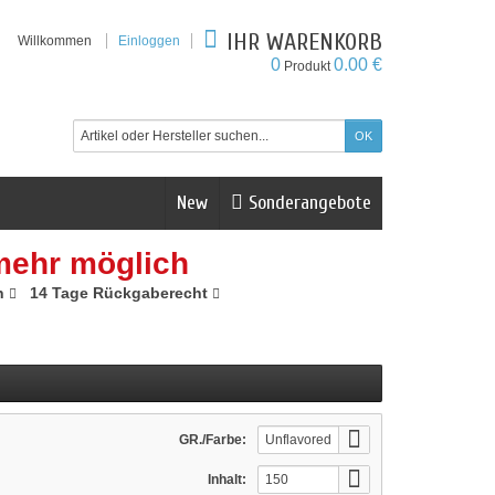
IHR WARENKORB
Willkommen
Einloggen
0
0.00 €
Produkt
New
Sonderangebote
mehr möglich
n
14 Tage Rückgaberecht
GR./Farbe:
Unflavored
Inhalt:
150