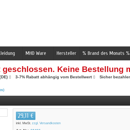
Kleidung
MHD Ware
Hersteller
% Brand des Monats %
t geschlossen. Keine Bestellung 
 (DE)
3-7% Rabatt abhängig vom Bestellwert
Sicher bezahle
ps)
29,11 €
inkl. MwSt.
zzgl. Versandkosten