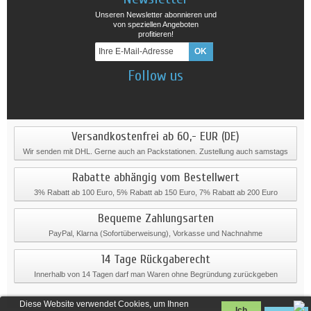
Unseren Newsletter abonnieren und
von speziellen Angeboten
profitieren!
Follow us
Versandkostenfrei ab 60,- EUR (DE)
Wir senden mit DHL. Gerne auch an Packstationen. Zustellung auch samstags
Rabatte abhängig vom Bestellwert
3% Rabatt ab 100 Euro, 5% Rabatt ab 150 Euro, 7% Rabatt ab 200 Euro
Bequeme Zahlungsarten
PayPal, Klarna (Sofortüberweisung), Vorkasse und Nachnahme
14 Tage Rückgaberecht
Innerhalb von 14 Tagen darf man Waren ohne Begründung zurückgeben
Diese Website verwendet Cookies, um Ihnen
Ich