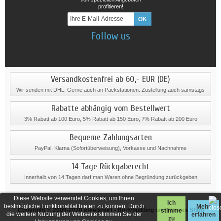
profitieren!
Follow us
Versandkostenfrei ab 60,- EUR (DE)
Wir senden mit DHL. Gerne auch an Packstationen. Zustellung auch samstags
Rabatte abhängig vom Bestellwert
3% Rabatt ab 100 Euro, 5% Rabatt ab 150 Euro, 7% Rabatt ab 200 Euro
Bequeme Zahlungsarten
PayPal, Klarna (Sofortüberweisung), Vorkasse und Nachnahme
14 Tage Rückgaberecht
Innerhalb von 14 Tagen darf man Waren ohne Begründung zurückgeben
Diese Website verwendet Cookies, um Ihnen
Ich
bestmögliche Funktionalität bieten zu können. Durch
Mehr
Copyright © 2009-2020
steelsport
- Bodybuilding und Fitness Shop
stimme
die weitere Nutzung der Webseite stimmen Sie der
erfahren
zu