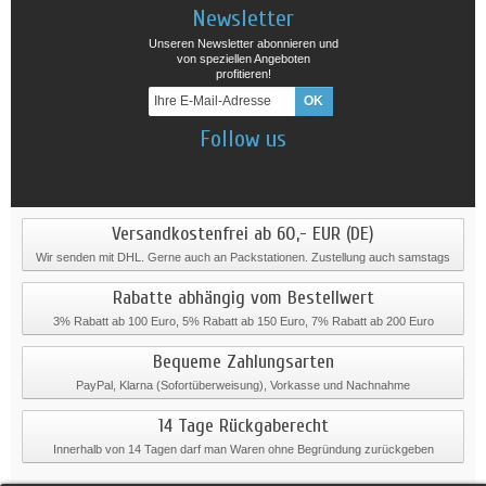
Newsletter
Unseren Newsletter abonnieren und
von speziellen Angeboten
profitieren!
Follow us
Versandkostenfrei ab 60,- EUR (DE)
Wir senden mit DHL. Gerne auch an Packstationen. Zustellung auch samstags
Rabatte abhängig vom Bestellwert
3% Rabatt ab 100 Euro, 5% Rabatt ab 150 Euro, 7% Rabatt ab 200 Euro
Bequeme Zahlungsarten
PayPal, Klarna (Sofortüberweisung), Vorkasse und Nachnahme
14 Tage Rückgaberecht
Innerhalb von 14 Tagen darf man Waren ohne Begründung zurückgeben