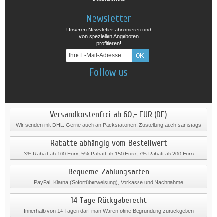
Newsletter
Unseren Newsletter abonnieren und
von speziellen Angeboten
profitieren!
Follow us
Versandkostenfrei ab 60,- EUR (DE)
Wir senden mit DHL. Gerne auch an Packstationen. Zustellung auch samstags
Rabatte abhängig vom Bestellwert
3% Rabatt ab 100 Euro, 5% Rabatt ab 150 Euro, 7% Rabatt ab 200 Euro
Bequeme Zahlungsarten
PayPal, Klarna (Sofortüberweisung), Vorkasse und Nachnahme
14 Tage Rückgaberecht
Innerhalb von 14 Tagen darf man Waren ohne Begründung zurückgeben