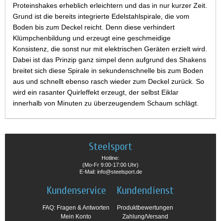
Proteinshakes erheblich erleichtern und das in nur kurzer Zeit.
Grund ist die bereits integrierte Edelstahlspirale, die vom
Boden bis zum Deckel reicht. Denn diese verhindert
Klümpchenbildung und erzeugt eine geschmeidige
Konsistenz, die sonst nur mit elektrischen Geräten erzielt wird.
Dabei ist das Prinzip ganz simpel denn aufgrund des Shakens
breitet sich diese Spirale in sekundenschnelle bis zum Boden
aus und schnellt ebenso rasch wieder zum Deckel zurück. So
wird ein rasanter Quirleffekt erzeugt, der selbst Eiklar
innerhalb von Minuten zu überzeugendem Schaum schlägt.
Steelsport
Hotline:
(Mo-Fr 9:00-17:00 Uhr)
E-Mail: info@steelsport.de
Kundenservice
Kundendienst
FAQ: Fragen & Antworten
Produktbewertungen
Mein Konto
Zahlung/Versand