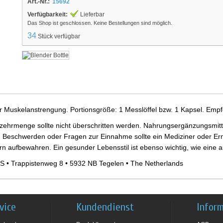
Art.-Nr.:
15692
Verfügbarkeit:
Lieferbar
Das Shop ist geschlossen. Keine Bestellungen sind möglich.
34
Stück verfügbar
er Muskelanstrengung. Portionsgröße: 1 Messlöffel bzw. 1 Kapsel. Empf
ehrmenge sollte nicht überschritten werden. Nahrungsergänzungsmittel
 Beschwerden oder Fragen zur Einnahme sollte ein Mediziner oder Ern
ern aufbewahren. Ein gesunder Lebensstil ist ebenso wichtig, wie ein
S • Trappistenweg 8 • 5932 NB Tegelen • The Netherlands
vice
Kundendienst
Infor