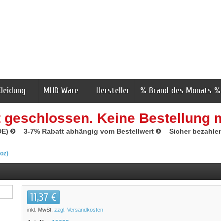
Kleidung
MHD Ware
Hersteller
% Brand des Monats %
t geschlossen. Keine Bestellung 
DE)
3-7% Rabatt abhängig vom Bestellwert
Sicher bezahle
oz)
11,37 €
inkl. MwSt.
zzgl. Versandkosten