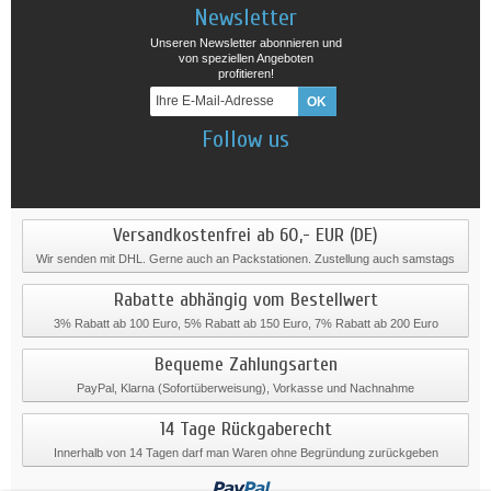
Newsletter
Unseren Newsletter abonnieren und
von speziellen Angeboten
profitieren!
Follow us
Versandkostenfrei ab 60,- EUR (DE)
Wir senden mit DHL. Gerne auch an Packstationen. Zustellung auch samstags
Rabatte abhängig vom Bestellwert
3% Rabatt ab 100 Euro, 5% Rabatt ab 150 Euro, 7% Rabatt ab 200 Euro
Bequeme Zahlungsarten
PayPal, Klarna (Sofortüberweisung), Vorkasse und Nachnahme
14 Tage Rückgaberecht
Innerhalb von 14 Tagen darf man Waren ohne Begründung zurückgeben