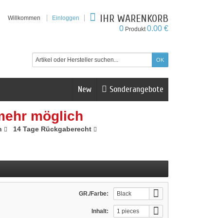
IHR WARENKORB
Willkommen
Einloggen
0
0.00 €
Produkt
New
Sonderangebote
mehr möglich
n
14 Tage Rückgaberecht
GR./Farbe:
Black
Inhalt:
1 pieces