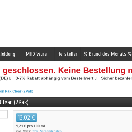
Kleidung
MHD Ware
Hersteller
% Brand des Monats %
t geschlossen. Keine Bestellung 
 (DE)
3-7% Rabatt abhängig vom Bestellwert
Sicher bezahle
ion Pak Clear (2Pak)
Clear (2Pak)
13,02 €
5,21 €
pro 100 ml
inkl. MwSt.
zzgl. Versandkosten