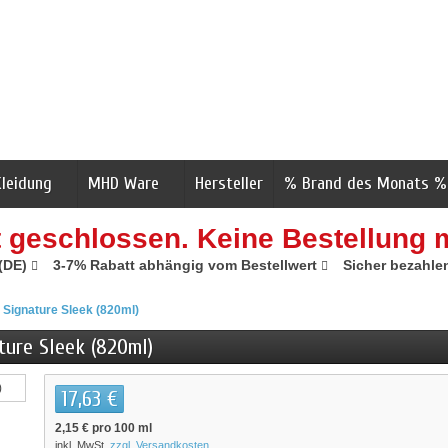
Kleidung
MHD Ware
Hersteller
% Brand des Monats %
t geschlossen. Keine Bestellung 
 (DE)
3-7% Rabatt abhängig vom Bestellwert
Sicher bezahle
n Signature Sleek (820ml)
ture Sleek (820ml)
17,63 €
2,15 €
pro 100 ml
inkl. MwSt.
zzgl. Versandkosten