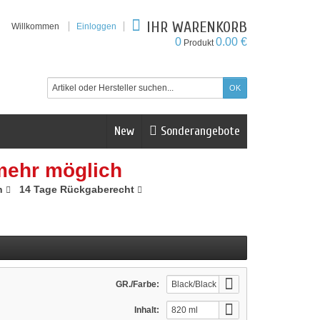
IHR WARENKORB
Willkommen
Einloggen
0
0.00 €
Produkt
New
Sonderangebote
mehr möglich
n
14 Tage Rückgaberecht
GR./Farbe:
Black/Black
Inhalt:
820 ml