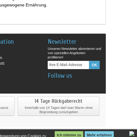
e ausgewogene Ernährung.
mation
Newsletter
Unseren Newsletter abonnieren und
von speziellen Angeboten
profitieren!
um
utz
Follow us
14 Tage Rückgaberecht
rkasse
Innerhalb von 14 Tagen darf man Waren ohne
Begründung zurückgeben
Ich stimme zu
Mehr erfahren
 Verwendung von Cookies zu.