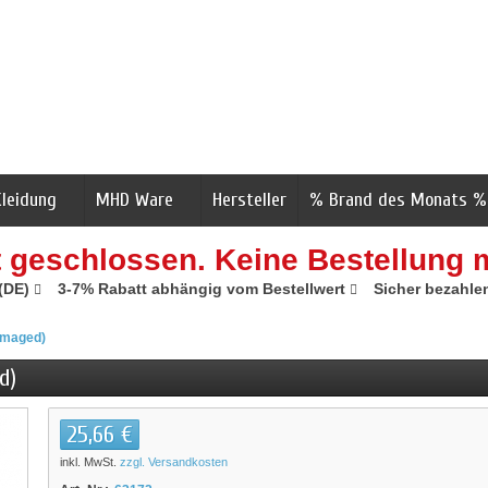
Kleidung
MHD Ware
Hersteller
% Brand des Monats %
t geschlossen. Keine Bestellung 
 (DE)
3-7% Rabatt abhängig vom Bestellwert
Sicher bezahle
amaged)
d)
25,66 €
inkl. MwSt.
zzgl. Versandkosten