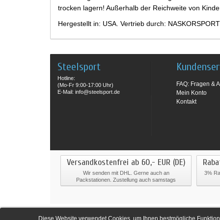
trocken lagern! Außerhalb der Reichweite von Kind
Hergestellt in: USA. Vertrieb durch: NASKORSPORT
Steelsport
Kundenser
Hotline:
FAQ: Fragen & A
(Mo-Fr 9:00-17:00 Uhr)
E-Mail: info@steelsport.de
Mein Konto
Kontakt
Versandkostenfrei ab 60,- EUR (DE)
Raba
Wir senden mit DHL. Gerne auch an
3% Rab
Packstationen. Zustellung auch samstags
Diese Website verwendet Cookies, um Ihnen bestmögliche Funktiona