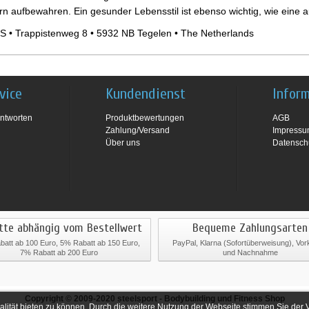
ern aufbewahren. Ein gesunder Lebensstil ist ebenso wichtig, wie ein
S • Trappistenweg 8 • 5932 NB Tegelen • The Netherlands
vice
Kundendienst
Infor
ntworten
Produktbewertungen
AGB
Zahlung/Versand
Impress
Über uns
Datensch
tte abhängig vom Bestellwert
Bequeme Zahlungsarten
att ab 100 Euro, 5% Rabatt ab 150 Euro,
PayPal, Klarna (Sofortüberweisung), Vo
7% Rabatt ab 200 Euro
und Nachnahme
Copyright © 2009-2020
steelsport
- Bodybuilding und Fitness Shop
lität bieten zu können. Durch die weitere Nutzung der Webseite stimmen Sie der