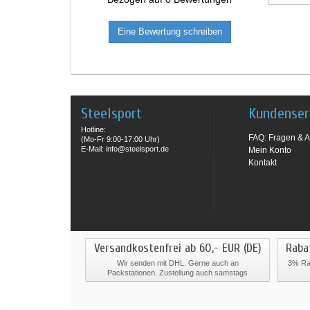
Eine Bewertung schreiben
Steelsport
Kundenser
Hotline:
FAQ: Fragen & A
(Mo-Fr 9:00-17:00 Uhr)
E-Mail: info@steelsport.de
Mein Konto
Kontakt
Versandkostenfrei ab 60,- EUR (DE)
Raba
Wir senden mit DHL. Gerne auch an
3% Rab
Packstationen. Zustellung auch samstags