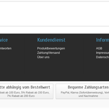
vice
Kundendienst
Infor
ntworten
Produktbewertungen
AGB
Zahlung/Versand
Impress
Über uns
Datensch
tte abhängig vom Bestellwert
Bequeme Zahlungsarten
att ab 100 Euro, 5% Rabatt ab 150 Euro,
PayPal, Klarna (Sofortüberweisung), Vo
7% Rabatt ab 200 Euro
und Nachnahme