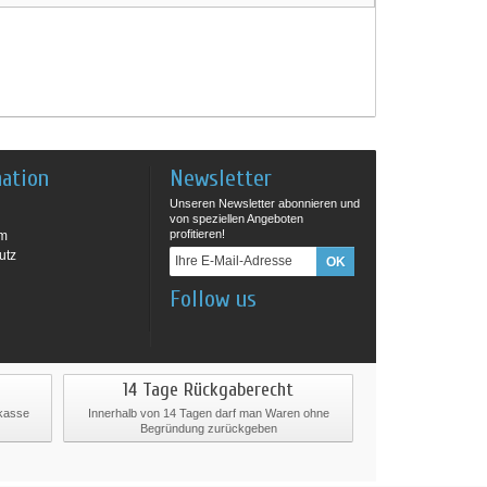
mation
Newsletter
Unseren Newsletter abonnieren und
von speziellen Angeboten
profitieren!
um
utz
Follow us
14 Tage Rückgaberecht
rkasse
Innerhalb von 14 Tagen darf man Waren ohne
Begründung zurückgeben