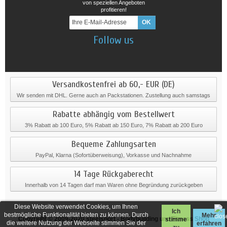
von speziellen Angeboten
profitieren!
Follow us
Versandkostenfrei ab 60,- EUR (DE)
Wir senden mit DHL. Gerne auch an Packstationen. Zustellung auch samstags
Rabatte abhängig vom Bestellwert
3% Rabatt ab 100 Euro, 5% Rabatt ab 150 Euro, 7% Rabatt ab 200 Euro
Bequeme Zahlungsarten
PayPal, Klarna (Sofortüberweisung), Vorkasse und Nachnahme
14 Tage Rückgaberecht
Innerhalb von 14 Tagen darf man Waren ohne Begründung zurückgeben
Diese Website verwendet Cookies, um Ihnen
Ich
bestmögliche Funktionalität bieten zu können. Durch
Mehr
Copyright © 2009-2020
steelsport
- Bodybuilding und Fitness Shop
stimme
die weitere Nutzung der Webseite stimmen Sie der
erfahren