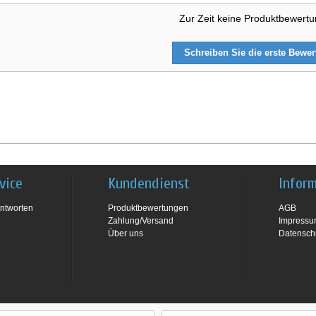
Zur Zeit keine Produktbewert
Schreiben Sie die erste Bewe
vice
Kundendienst
Infor
ntworten
Produktbewertungen
AGB
Zahlung/Versand
Impress
Über uns
Datensch