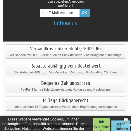
von speziellen Angeboten
profitieren!
Follow us
Versandkostenfrei ab 60,- EUR (DE)
Wir senden mit DHL. Gerne auch an Packstationen. Zustellung auch samstags
Rabatte abhängig vom Bestellwert
3% Rabatt ab 100 Euro, 5% Rabatt ab 150 Euro, 7% Rabatt ab 200 Euro
Bequeme Zahlungsarten
PayPal, Klarna (Sofortüberweisung), Vorkasse und Nachnahme
14 Tage Rückgaberecht
Innerhalb von 14 Tagen darf man Waren ohne Begründung zurückgeben
Diese Website verwendet Cookies, um Ihnen
Ich
bestmögliche Funktionalität bieten zu können. Durch
Mehr
Copyright © 2009-2020
steelsport
- Bodybuilding und Fitness Shop
stimme
die weitere Nutzung der Webseite stimmen Sie der
erfahren