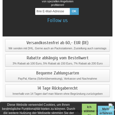
von speziellen Angeboten
profitieren!
Follow us
Versandkostenfrei ab 60,- EUR (DE)
Wir senden mit DHL. Gerne auch an Packstationen. Zustellung auch samstags
Rabatte abhängig vom Bestellwert
3% Rabatt ab 100 Euro, 5% Rabatt ab 150 Euro, 7% Rabatt ab 200 Euro
Bequeme Zahlungsarten
PayPal, Klarna (Sofortüberweisung), Vorkasse und Nachnahme
14 Tage Rückgaberecht
Innerhalb von 14 Tagen darf man Waren ohne Begründung zurückgeben
Diese Website verwendet Cookies, um Ihnen
Ich
bestmögliche Funktionalität bieten zu können. Durch
Mehr
Copyright © 2009-2020
steelsport
- Bodybuilding und Fitness Shop
stimme
die weitere Nutzung der Webseite stimmen Sie der
erfahren