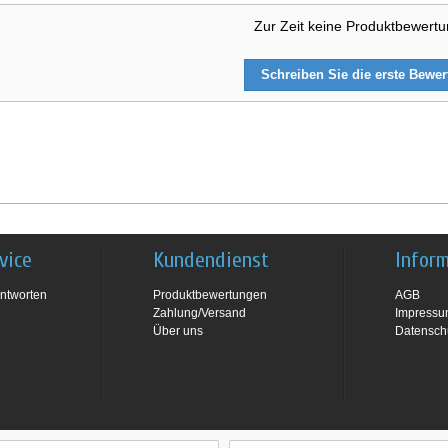
Zur Zeit keine Produktbewert
Schreiben Sie die erste Bewe
vice
Kundendienst
Infor
ntworten
Produktbewertungen
AGB
Zahlung/Versand
Impress
Über uns
Datensch