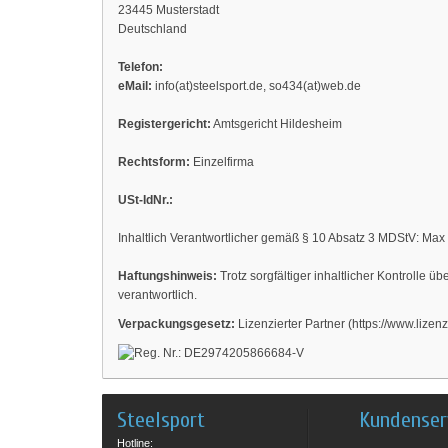
23445 Musterstadt
Deutschland
Telefon:
eMail:
info(at)steelsport.de, so434(at)web.de
Registergericht:
Amtsgericht Hildesheim
Rechtsform:
Einzelfirma
USt-IdNr.:
Inhaltlich Verantwortlicher gemäß § 10 Absatz 3 MDStV: Max
Haftungshinweis:
Trotz sorgfältiger inhaltlicher Kontrolle ü
verantwortlich.
Verpackungsgesetz:
Lizenzierter Partner (https://www.lizenz
Steelsport
Kundenser
Hotline: