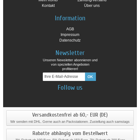
Mein Konto
Zahlung/Versand
Kontakt
Über uns
Information
AGB
Impressum
Datenschutz
Newsletter
Unseren Newsletter abonnieren und
von speziellen Angeboten
profitieren!
Follow us
Versandkostenfrei ab 60,- EUR (DE)
Wir senden mit DHL. Gerne auch an Packstationen. Zustellung auch samstags
Rabatte abhängig vom Bestellwert