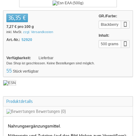
36,35 €
GR./Farbe:
Blackberry
7,27 €
pro 100 g
inkl. MwSt.
zzgl. Versandkosten
Inhalt:
Art.-Nr.:
52920
500 grams
Verfügbarkeit:
Lieferbar
Das Shop ist geschlossen. Keine Bestellungen sind möglich.
55
Stück verfügbar
Produktdetails
Bewertungen
(0)
Nahrungsergänzungsmittel.
Nährwerte und Zutaten (auf das Bild klicken zum Vergrößern):