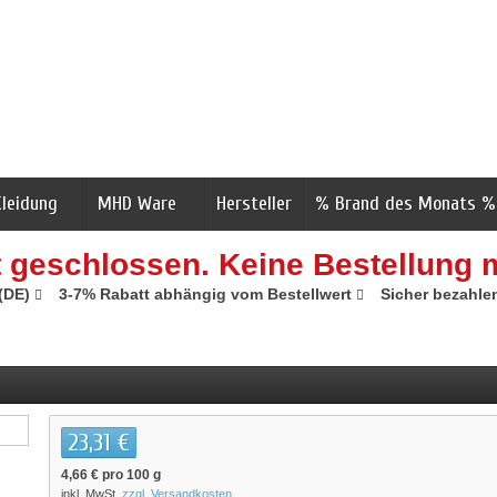
Kleidung
MHD Ware
Hersteller
% Brand des Monats %
t geschlossen. Keine Bestellung 
 (DE)
3-7% Rabatt abhängig vom Bestellwert
Sicher bezahle
23,31 €
4,66 €
pro 100 g
inkl. MwSt.
zzgl. Versandkosten