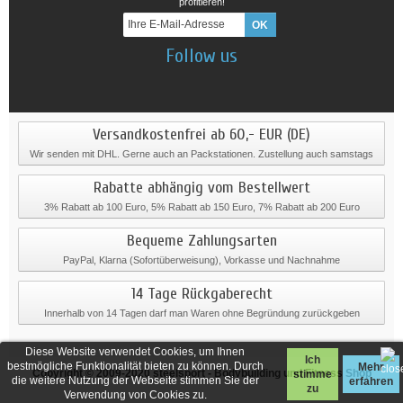
profitieren!
Follow us
Versandkostenfrei ab 60,- EUR (DE)
Wir senden mit DHL. Gerne auch an Packstationen. Zustellung auch samstags
Rabatte abhängig vom Bestellwert
3% Rabatt ab 100 Euro, 5% Rabatt ab 150 Euro, 7% Rabatt ab 200 Euro
Bequeme Zahlungsarten
PayPal, Klarna (Sofortüberweisung), Vorkasse und Nachnahme
14 Tage Rückgaberecht
Innerhalb von 14 Tagen darf man Waren ohne Begründung zurückgeben
Diese Website verwendet Cookies, um Ihnen
Ich
bestmögliche Funktionalität bieten zu können. Durch
Mehr
Copyright © 2009-2020
steelsport
- Bodybuilding und Fitness Shop
stimme
die weitere Nutzung der Webseite stimmen Sie der
erfahren
zu
Verwendung von Cookies zu.