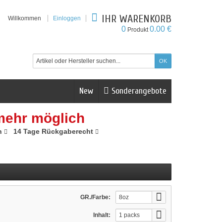
IHR WARENKORB
Willkommen
Einloggen
0
0.00 €
Produkt
New
Sonderangebote
mehr möglich
n
14 Tage Rückgaberecht
GR./Farbe:
8oz
Inhalt:
1 packs