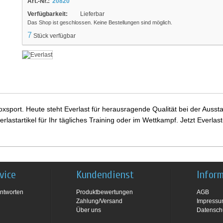
Art.-Nr.:
20820
Verfügbarkeit:
Lieferbar
Das Shop ist geschlossen. Keine Bestellungen sind möglich.
7
Stück verfügbar
 Boxsport. Heute steht Everlast für herausragende Qualität bei der Au
rlastartikel für Ihr tägliches Training oder im Wettkampf. Jetzt Everl
vice
Kundendienst
Infor
ntworten
Produktbewertungen
AGB
Zahlung/Versand
Impress
Über uns
Datensch