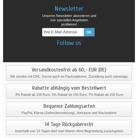
Newsletter
Unseren Newsletter abonnieren und
von speziellen Angeboten
profitieren!
Follow us
Versandkostenfrei ab 60,- EUR (DE)
Wir senden mit DHL. Gerne auch an Packstationen. Zustellung auch samstags
Rabatte abhängig vom Bestellwert
3% Rabatt ab 100 Euro, 5% Rabatt ab 150 Euro, 7% Rabatt ab 200 Euro
Bequeme Zahlungsarten
PayPal, Klarna (Sofortüberweisung), Vorkasse und Nachnahme
14 Tage Rückgaberecht
Innerhalb von 14 Tagen darf man Waren ohne Begründung zurückgeben