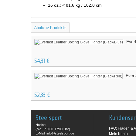
16 oz.: < 81,6 kg / 182,8 cm
Ähnliche Produkte
Ever
54,31 €
Everl
52,33 €
Steelsport
Kundenser
Hotline:
FAQ: Fragen & A
(Mo-Fr 9:00-17:00 Uhr)
E-Mail: info@steelsport.de
Mein Konto