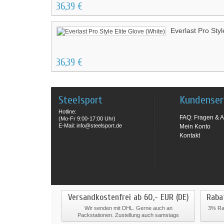
36,39 €
Everlast Pro Styl
36,39 €
Steelsport
Kundenser
Hotline:
FAQ: Fragen & A
(Mo-Fr 9:00-17:00 Uhr)
E-Mail: info@steelsport.de
Mein Konto
Kontakt
Versandkostenfrei ab 60,- EUR (DE)
Raba
Wir senden mit DHL. Gerne auch an
3% Rab
Packstationen. Zustellung auch samstags