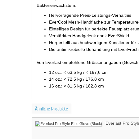
Bakterienwachstum.
Hervorragende Preis-Leistungs-Verhältnis
EverCool Mesh-Handfläche zur Temperaturre
Einteiliges Design für perfekte Faustplatzieru
Verstärktes Handgelenk dank EverShield
Hergestellt aus hochwertigem Kunstleder für l
Die antimikrobielle Behandlung mit EverFresh
Von Everlast empfohlene Grössenangaben (Gewicht
12 oz.: < 63,5 kg / < 167,6 cm
14 oz.: < 72,5 kg / 176,8 cm
16 oz.: < 81,6 kg / 182,8 cm
Ähnliche Produkte
Everlast Pro Styl