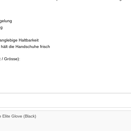
gelung
ng
anglebige Haltbarkeit
 hält die Handschuhe frisch
 / Grösse):
e Elite Glove (Black)