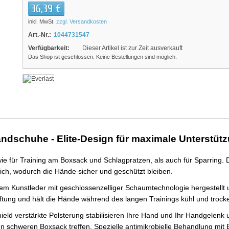
36,39 €
inkl. MwSt.
zzgl. Versandkosten
Art.-Nr.:
1044731547
Verfügbarkeit:
Dieser Artikel ist zur Zeit ausverkauft
Das Shop ist geschlossen. Keine Bestellungen sind möglich.
handschuhe - Elite-Design für maximale Unterstü
für Training am Boxsack und Schlagpratzen, als auch für Sparring. Das
ich, wodurch die Hände sicher und geschützt bleiben.
m Kunstleder mit geschlossenzelliger Schaumtechnologie hergestellt u
ftung und hält die Hände während des langen Trainings kühl und trock
eld verstärkte Polsterung stabilisieren Ihre Hand und Ihr Handgelenk
 schweren Boxsack treffen. Spezielle antimikrobielle Behandlung mi