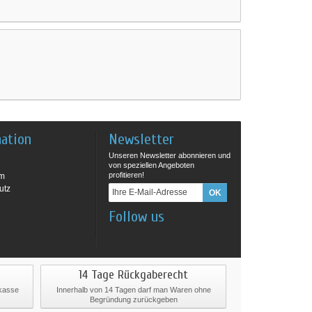
mation
Newsletter
Unseren Newsletter abonnieren und
von speziellen Angeboten
profitieren!
um
utz
Follow us
14 Tage Rückgaberecht
rkasse
Innerhalb von 14 Tagen darf man Waren ohne
Begründung zurückgeben