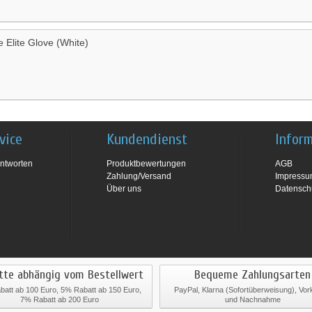
e Elite Glove (White)
vice
Kundendienst
Infor
ntworten
Produktbewertungen
AGB
Zahlung/Versand
Impress
Über uns
Datensch
tte abhängig vom Bestellwert
Bequeme Zahlungsarten
att ab 100 Euro, 5% Rabatt ab 150 Euro,
PayPal, Klarna (Sofortüberweisung), Vo
7% Rabatt ab 200 Euro
und Nachnahme