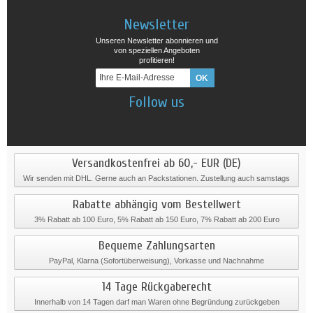
Newsletter
Unseren Newsletter abonnieren und
von speziellen Angeboten
profitieren!
Follow us
Versandkostenfrei ab 60,- EUR (DE)
Wir senden mit DHL. Gerne auch an Packstationen. Zustellung auch samstags
Rabatte abhängig vom Bestellwert
3% Rabatt ab 100 Euro, 5% Rabatt ab 150 Euro, 7% Rabatt ab 200 Euro
Bequeme Zahlungsarten
PayPal, Klarna (Sofortüberweisung), Vorkasse und Nachnahme
14 Tage Rückgaberecht
Innerhalb von 14 Tagen darf man Waren ohne Begründung zurückgeben