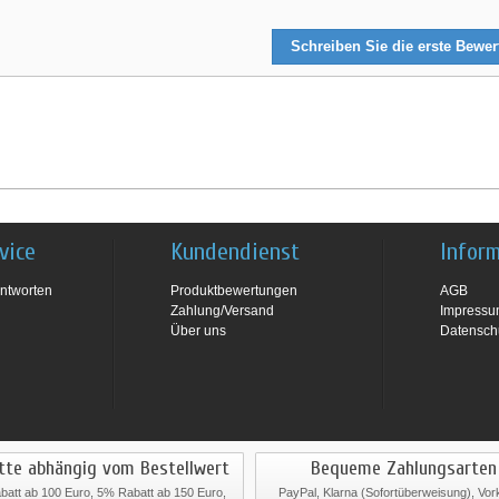
Schreiben Sie die erste Bewe
vice
Kundendienst
Infor
ntworten
Produktbewertungen
AGB
Zahlung/Versand
Impress
Über uns
Datensch
tte abhängig vom Bestellwert
Bequeme Zahlungsarten
att ab 100 Euro, 5% Rabatt ab 150 Euro,
PayPal, Klarna (Sofortüberweisung), Vo