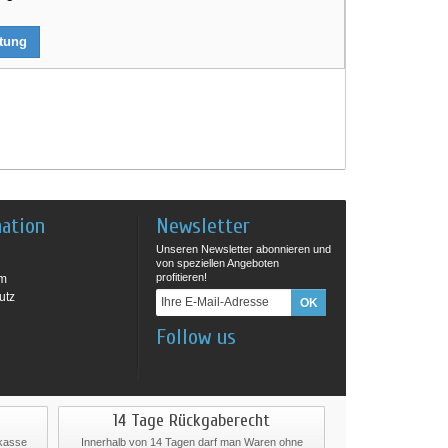
rtung
mation
Newsletter
Unseren Newsletter abonnieren und
von speziellen Angeboten
profitieren!
um
utz
Follow us
14 Tage Rückgaberecht
rkasse
Innerhalb von 14 Tagen darf man Waren ohne