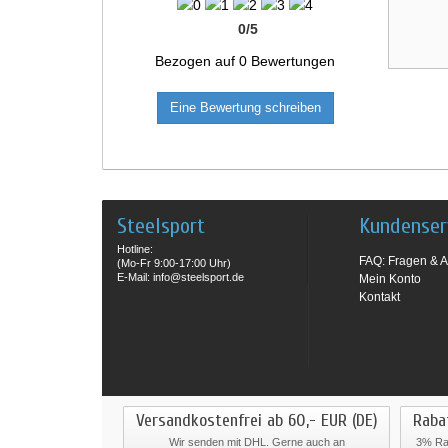
0
/
5
Bezogen auf
0
Bewertungen
Eine Bewertung schreiben
Steelsport
Kundenser
Hotline:
FAQ: Fragen & A
(Mo-Fr 9:00-17:00 Uhr)
E-Mail: info@steelsport.de
Mein Konto
Kontakt
Versandkostenfrei ab 60,- EUR (DE)
Raba
Wir senden mit DHL. Gerne auch an
3% Rab