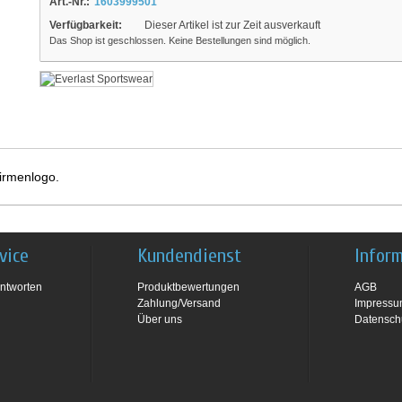
Art.-Nr.:
1603999501
Verfügbarkeit:
Dieser Artikel ist zur Zeit ausverkauft
Das Shop ist geschlossen. Keine Bestellungen sind möglich.
irmenlogo.
vice
Kundendienst
Infor
ntworten
Produktbewertungen
AGB
Zahlung/Versand
Impress
Über uns
Datensch