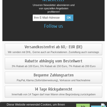
Unseren Newsletter abonnieren und
von speziellen Angeboten
profitieren!
Follow us
Versandkostenfrei ab 60,- EUR (DE)
Wir senden mit DHL. Gerne auch an Packstationen. Zustellung auch samstags
Rabatte abhängig vom Bestellwert
3% Rabatt ab 100 Euro, 5% Rabatt ab 150 Euro, 7% Rabatt ab 200 Euro
Bequeme Zahlungsarten
PayPal, Klarna (Sofortüberweisung), Vorkasse und Nachnahme
14 Tage Rückgaberecht
Innerhalb von 14 Tagen darf man Waren ohne Begründung zurückgeben
Diese Website verwendet Cookies, um Ihnen
Ich