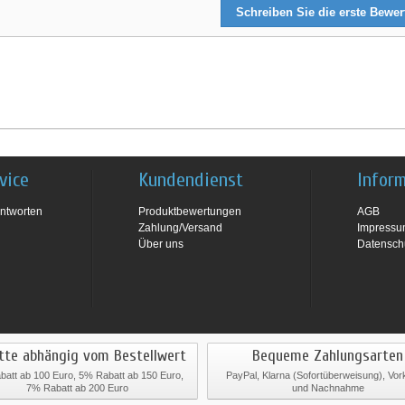
Schreiben Sie die erste Bewe
vice
Kundendienst
Infor
ntworten
Produktbewertungen
AGB
Zahlung/Versand
Impress
Über uns
Datensch
tte abhängig vom Bestellwert
Bequeme Zahlungsarten
att ab 100 Euro, 5% Rabatt ab 150 Euro,
PayPal, Klarna (Sofortüberweisung), Vo
7% Rabatt ab 200 Euro
und Nachnahme