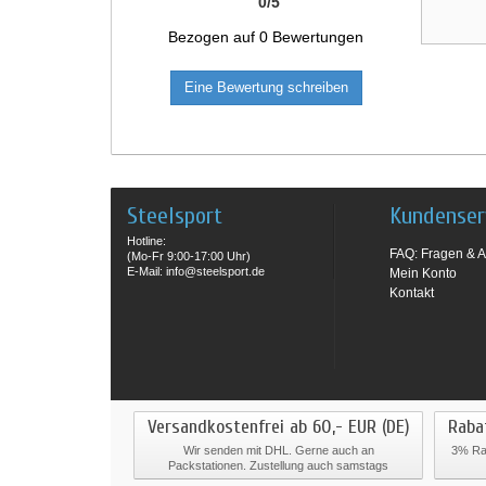
0
/
5
Bezogen auf
0
Bewertungen
Eine Bewertung schreiben
Steelsport
Kundenser
Hotline:
FAQ: Fragen & A
(Mo-Fr 9:00-17:00 Uhr)
E-Mail: info@steelsport.de
Mein Konto
Kontakt
Versandkostenfrei ab 60,- EUR (DE)
Raba
Wir senden mit DHL. Gerne auch an
3% Rab
Packstationen. Zustellung auch samstags