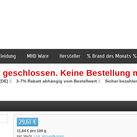
Kleidung
MHD Ware
Hersteller
% Brand des Monats %
t geschlossen. Keine Bestellung 
 (DE)
3-7% Rabatt abhängig vom Bestellwert
Sicher bezahle
29,61 €
11,84 €
pro 100 g
inkl. MwSt.
zzgl. Versandkosten