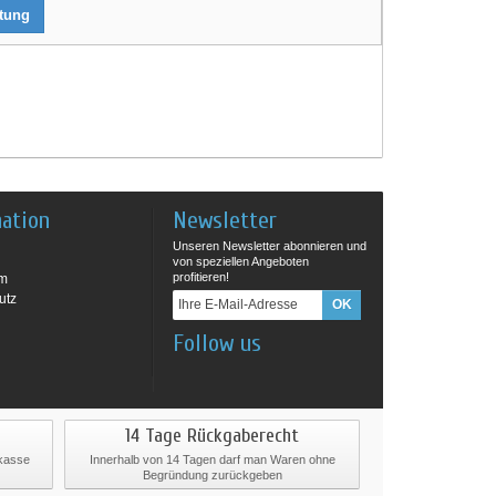
rtung
mation
Newsletter
Unseren Newsletter abonnieren und
von speziellen Angeboten
profitieren!
um
utz
Follow us
14 Tage Rückgaberecht
rkasse
Innerhalb von 14 Tagen darf man Waren ohne
Begründung zurückgeben