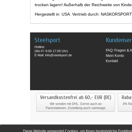
trocken lagern! Außerhalb der Reichweite von Kind
Hergestellt in: USA. Vertrieb durch: NASKORSPORT
Steelsport
Kundenser
Hotline:
FAQ: Fragen & A
(Mo-Fr 9:00-17:00 Uhr)
E-Mail: info@steelsport.de
Mein Konto
Kontakt
Versandkostenfrei ab 60,- EUR (DE)
Raba
Wir senden mit DHL. Gerne auch an
3% Rab
Packstationen. Zustellung auch samstags
Diese Website verwendet Cookies, um Ihnen bestmögliche Funktiona