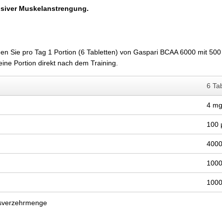
nsiver Muskelanstrengung.
en Sie pro Tag 1 Portion (6 Tabletten) von Gaspari BCAA 6000 mit 500
eine Portion direkt nach dem Training.
6 Tab
4 mg
100 
400
100
100
esverzehrmenge