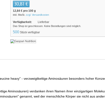
30,81 €
12,84 €
pro 100 g
inkl. MwSt.
zzgl. Versandkosten
Verfügbarkeit:
Lieferbar
Das Shop ist geschlossen. Keine Bestellungen sind möglich.
500
Stück verfügbar
eucine heavy" - verzweigtkettige Aminosäuren besonders hoher Konzent
ttige Aminosäuren) verdanken ihren Namen ihrer einzigartigen Molekul
Aminosäuren" genannt, weil der menschliche Körper sie nicht aus ande