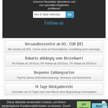
Unseren Newsletter abonnieren und
von speziellen Angeboten
profitieren!
Follow us
Versandkostenfrei ab 60,- EUR (DE)
Wir senden mit DHL. Gerne auch an Packstationen. Zustellung auch samstags
Rabatte abhängig vom Bestellwert
3% Rabatt ab 100 Euro, 5% Rabatt ab 150 Euro, 7% Rabatt ab 200 Euro
Bequeme Zahlungsarten
PayPal, Klarna (Sofortüberweisung), Vorkasse und Nachnahme
14 Tage Rückgaberecht
Innerhalb von 14 Tagen darf man Waren ohne Begründung zurückgeben
Diese Website verwendet Cookies, um Ihnen
Ich
bestmögliche Funktionalität bieten zu können. Durch
Mehr