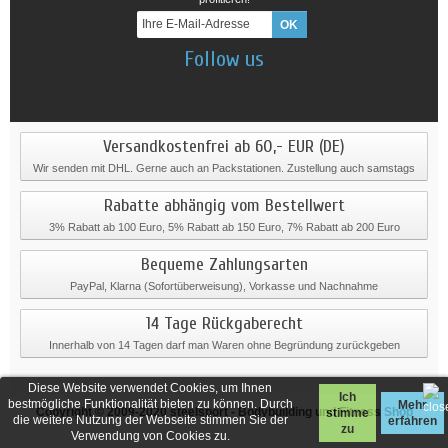
Follow us
Versandkostenfrei ab 60,- EUR (DE)
Wir senden mit DHL. Gerne auch an Packstationen. Zustellung auch samstags
Rabatte abhängig vom Bestellwert
3% Rabatt ab 100 Euro, 5% Rabatt ab 150 Euro, 7% Rabatt ab 200 Euro
Bequeme Zahlungsarten
PayPal, Klarna (Sofortüberweisung), Vorkasse und Nachnahme
14 Tage Rückgaberecht
Innerhalb von 14 Tagen darf man Waren ohne Begründung zurückgeben
Diese Website verwendet Cookies, um Ihnen
Ich
bestmögliche Funktionalität bieten zu können. Durch
Mehr
Copyright © 2009-2020
steelsport
- Bodybuilding und Fitness Shop
stimme
die weitere Nutzung der Webseite stimmen Sie der
erfahren
zu
Verwendung von Cookies zu.