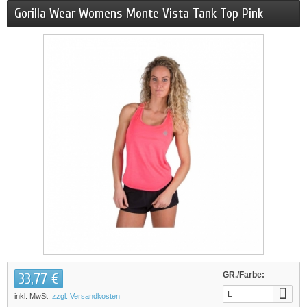
Gorilla Wear Womens Monte Vista Tank Top Pink
33,77 €
GR./Farbe:
L
inkl. MwSt.
zzgl. Versandkosten